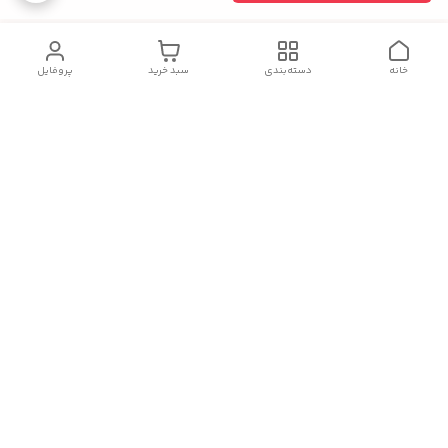
خانه
دسته‌بندی
سبد خرید
پروفایل
دسترسی سریع
تماس وارتباط با ما
شکایات
درباره ما
آدرس فروشگاه :استان البرز،شهر کرج
راه ارتباطی و مشاوره رایگان از طریق اپلیکیشن های واتساپ ، تلگرام،
روبیکا ، ایتا