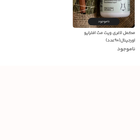
ناموجود
مکمل لاغری ویت مث افترایو
اورجینال(۹۰عدد)
ناموجود