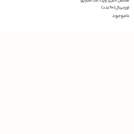
مکمل لاغری ویت مث افترایو
اورجینال(۹۰عدد)
ناموجود